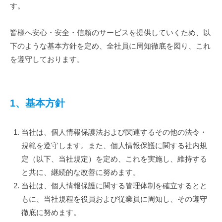
イ
す。
バ
皆様へ安心・安全・信頼のサービスを提供していくため、以
シ
下のような基本方針を定め、全社員に周知徹底を図り、これ
ー
を遵守しております。
ポ
リ
1、基本方針
シ
ー
当社は、個人情報保護法および関連するその他の法令・
規範を遵守します。また、個人情報保護に関する社内規
2024
定（以下、当社規定）を定め、これを実施し、維持する
年
4
と共に、継続的な改善に努めます。
月
当社は、個人情報保護に関する管理体制を確立するとと
12
もに、当社規程を役員および従業員に周知し、その遵守
日
徹底に努めます。
by