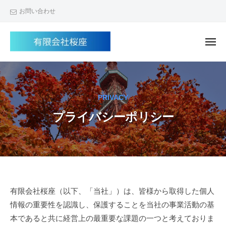
有
ー
コ
お問い合わせ
限
ン
会
テ
社
メ
ン
桜
ニ
ュ
有
座
ツ
ー
限
へ
会
ス
PRIVACY
社
キ
プライバシーポリシー
桜
ッ
プ
座
プ
有限会社桜座（以下、「当社」）は、皆様から取得した個人
情報の重要性を認識し、保護することを当社の事業活動の基
ラ
本であると共に経営上の最重要な課題の一つと考えておりま